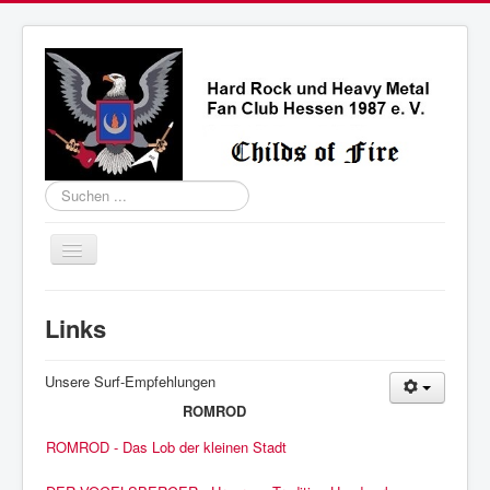
Suchen
...
Aktuelles
Links
Termine
Romröder Metal Night
Unsere Surf-Empfehlungen
ROMROD
Wir über uns
ROMROD - Das Lob der kleinen Stadt
Kontakt
Links